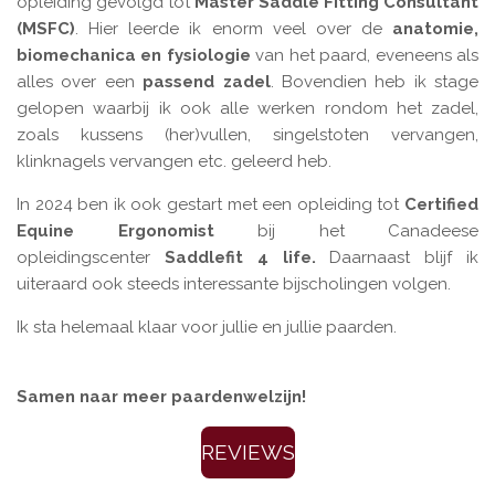
opleiding gevolgd tot
Master Saddle Fitting Consultant
(MSFC)
. Hier leerde ik enorm veel over de
anatomie,
biomechanica en fysiologie
van het paard, eveneens als
alles over een
passend zadel
. Bovendien heb ik stage
gelopen waarbij ik ook alle werken rondom het zadel,
zoals kussens (her)vullen, singelstoten vervangen,
klinknagels vervangen etc. geleerd heb.
In 2024 ben ik ook gestart met een opleiding tot
Certified
Equine Ergonomist
bij het Canadeese
opleidingscenter
Saddlefit 4 life.
Daarnaast blijf ik
uiteraard ook steeds interessante bijscholingen volgen.
Ik sta helemaal klaar voor jullie en jullie paarden.
Samen naar meer paardenwelzijn!
REVIEWS