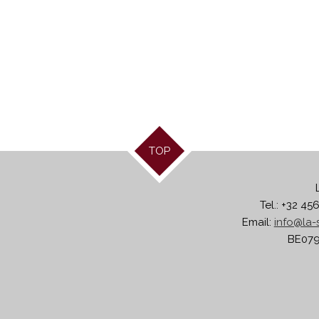
TOP
Tel.: +32 45
Email:
info@la-s
BE079