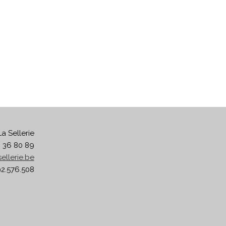
La Sellerie
6 36 80 89
ellerie.be
2.576.508