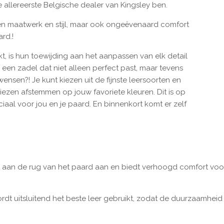
e allereerste Belgische dealer van Kingsley ben.
lleen maatwerk en stijl, maar ook ongeëvenaard comfort
ard.!
t, is hun toewijding aan het aanpassen van elk detail
 een zadel dat niet alleen perfect past, maar tevens
nsen?! Je kunt kiezen uit de fijnste leersoorten en
biezen afstemmen op jouw favoriete kleuren. Dit is op
aal voor jou en je paard. En binnenkort komt er zelf
 aan de rug van het paard aan en biedt verhoogd comfort voor 
rdt uitsluitend het beste leer gebruikt, zodat de duurzaamhei