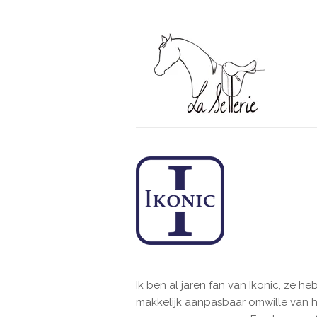
Ga
direct
naar
de
hoofdinhoud
Ik ben al jaren fan van Ikonic, ze h
makkelijk aanpasbaar omwille van hu