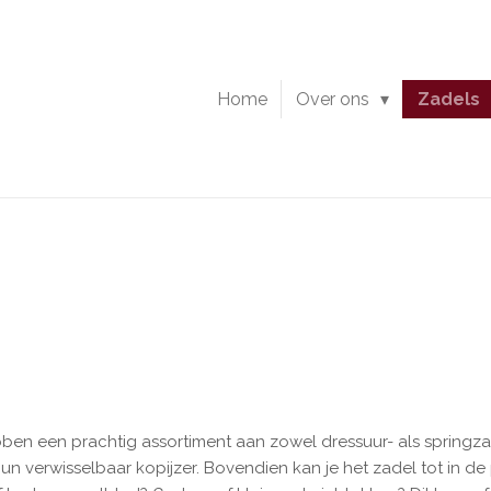
Home
Over ons
Zadels
ebben een prachtig assortiment aan zowel dressuur- als springzad
n verwisselbaar kopijzer. Bovendien kan je het zadel tot in de 