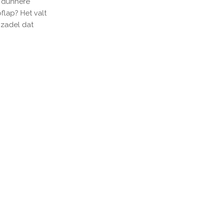
f dunnere
lap? Het valt
 zadel dat