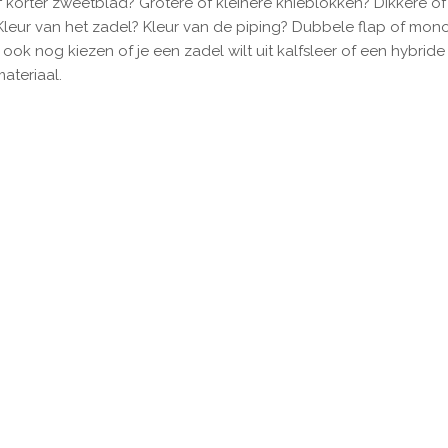
 korter zweetblad? Grotere of kleinere knieblokken? Dikkere o
 Kleur van het zadel? Kleur van de piping?
Dubbele flap of monof
 ook nog kiezen of je een zadel wilt uit kalfsleer of een hybride
materiaal.