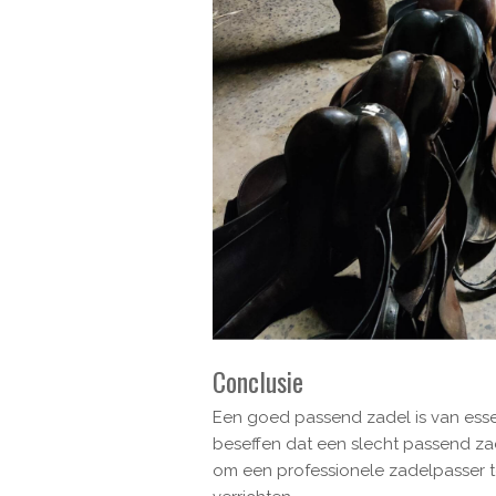
Conclusie
Een goed passend zadel is van essen
beseffen dat een slecht passend zade
om een professionele zadelpasser t