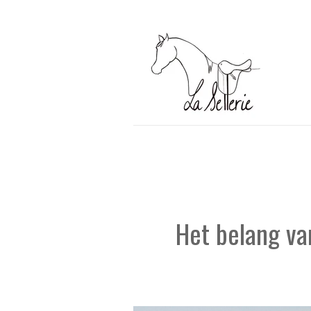
Ga
direct
naar
de
hoofdinhoud
Het belang va