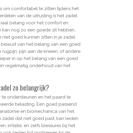
 is om comfortabel te zitten tijdens het
erdelen van de uitrusting is het zadel.
iaal belang voor het comfort en
e kan nog zo een goede zit hebben,
e niet goed kunnen zitten in je zadel.
s bewust van het belang van een goed
n rugpijn, pijn aan de knieen, of andere
ieper in op het belang van een goed
en regelmatig onderhoud van het
adel zo belangrijk?
r te ondersteunen en het paard te
keerde belasting. Een goed passend
 anatomie en biomechanica van het
 zadel dat niet goed past, kan leiden
, irritatie, en zelfs blessures bij het
n ook leiden tot problemen bij de