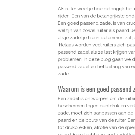
Als ruiter weet je hoe belangrijk het
rijden. Een van de belangrijkste ond
Een goed passend zadel is van cruc
welzijn van zowel ruiter als paard.
J
als je zadel je hierin belemmert zal j
Helaas worden veel ruiters zich pa
passend zadel als ze last krijgen va
problemen. In deze blog gaan we d
passend zadel en het belang van e
zadel.
Waarom is een goed passend z
Een zadel is ontworpen om de ruite
beschermen tegen puntdruk en ver
zadel moet zich aanpassen aan de
paard en de bouw van de ruiter. Een
tot drukplekken, atrofie van de spieren
paard. Een slecht passend zadel ka