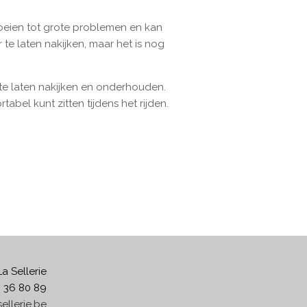
oeien tot grote problemen en kan
te laten nakijken, maar het is nog
 te laten nakijken en onderhouden.
el kunt zitten tijdens het rijden.
La Sellerie
6 36 80 89
ellerie.be