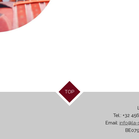
TOP
Tel.: +32 45
Email:
info@la-s
BE079