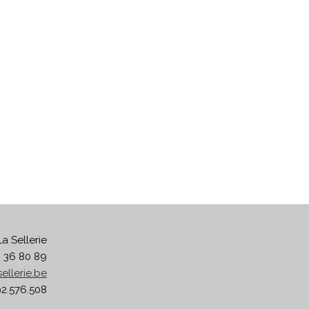
La Sellerie
6 36 80 89
ellerie.be
2.576.508